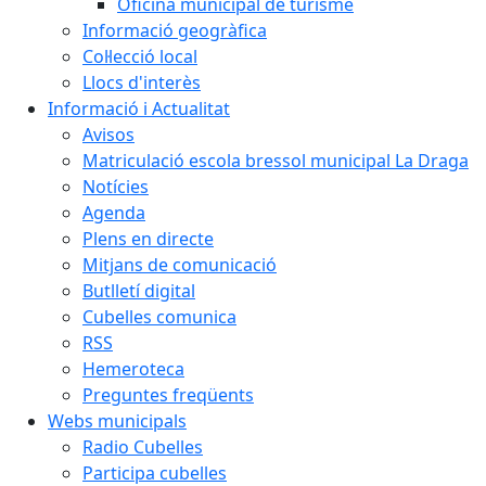
Oficina municipal de turisme
Informació geogràfica
Col·lecció local
Llocs d'interès
Informació i Actualitat
Avisos
Matriculació escola bressol municipal La Draga
Notícies
Agenda
Plens en directe
Mitjans de comunicació
Butlletí digital
Cubelles comunica
RSS
Hemeroteca
Preguntes freqüents
Webs municipals
Radio Cubelles
Participa cubelles