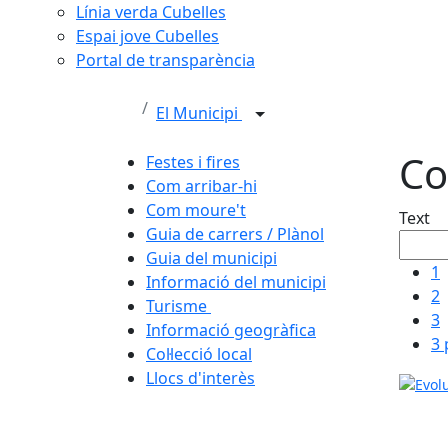
Línia verda Cubelles
Espai jove Cubelles
Portal de transparència
El Municipi
Col
Festes i fires
Com arribar-hi
Com moure't
Text
Guia de carrers / Plànol
Guia del municipi
1
Informació del municipi
2
Turisme
3
Informació geogràfica
3 
Col·lecció local
Llocs d'interès