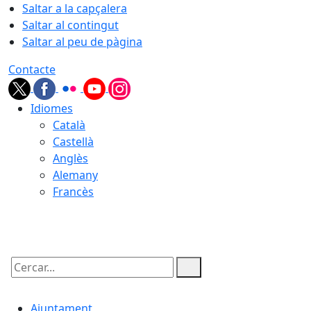
Saltar a la capçalera
Saltar al contingut
Saltar al peu de pàgina
Contacte
Idiomes
Català
Castellà
Anglès
Alemany
Francès
08.08.2026 | 16:52
Cercar:
Ajuntament