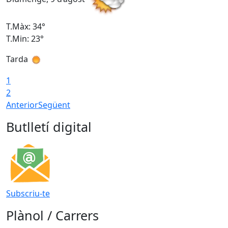
T.Màx: 34°
T
T.Min: 23°
T
Tarda
T
1
2
Anterior
Següent
Butlletí digital
Subscriu-te
Plànol / Carrers