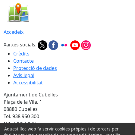
Accedeix
Xarxes socials:
Crèdits
Contacte
Protecció de dades
Avís legal
Accessibilitat
Ajuntament de Cubelles
Plaça de la Vila, 1
08880 Cubelles
Tel. 938 950 300
NIF P0807300I
Aquest lloc web fa servir cookies pròpies i de tercers per