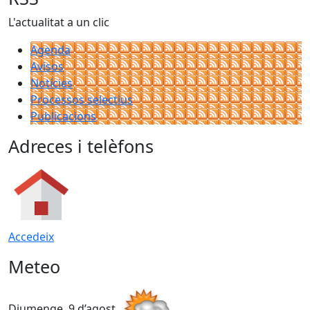
L'actualitat a un clic
Agenda
Avisos
Notícies
Processos selectius
Publicacions
Adreces i telèfons
Accedeix
Meteo
Diumenge, 9 d’agost
D