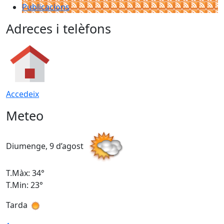
Publicacions
Adreces i telèfons
Accedeix
Meteo
Diumenge, 9 d’agost
D
T.Màx: 34°
T
T.Min: 23°
T
Tarda
T