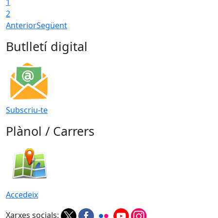
1
2
Anterior
Següent
Butlletí digital
Subscriu-te
Plànol / Carrers
Accedeix
Xarxes socials: