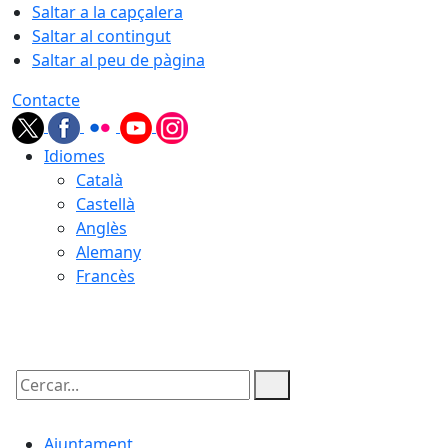
Saltar a la capçalera
Saltar al contingut
Saltar al peu de pàgina
Contacte
Idiomes
Català
Castellà
Anglès
Alemany
Francès
09.08.2026 | 10:15
Cercar:
Ajuntament