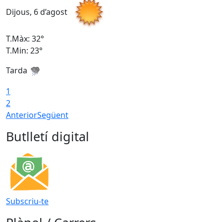
Dijous, 6 d’agost
D
T.Màx: 32°
T
T.Min: 23°
T
Tarda
T
1
2
Anterior
Següent
Butlletí digital
Subscriu-te