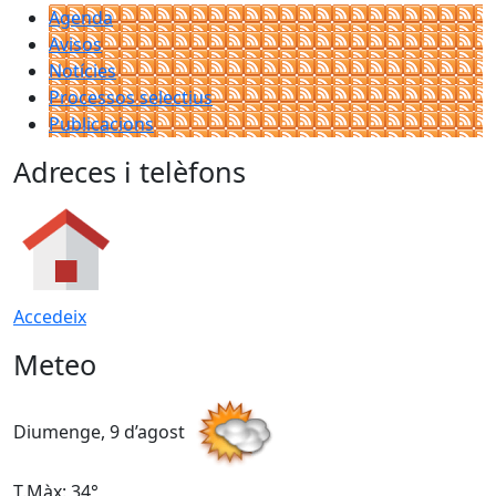
Agenda
Avisos
Notícies
Processos selectius
Publicacions
Adreces i telèfons
Accedeix
Meteo
Diumenge, 9 d’agost
D
T.Màx: 34°
T