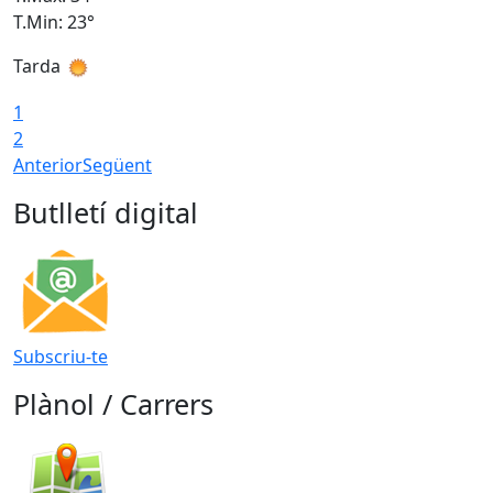
T.Min: 23°
T
Tarda
T
1
2
Anterior
Següent
Butlletí digital
Subscriu-te
Plànol / Carrers