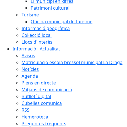
El municipi en xifres
Patrimoni cultural
Turisme
Oficina municipal de turisme
Informació geogràfica
Col·lecció local
Llocs d'interès
Informació i Actualitat
Avisos
Matriculació escola bressol municipal La Draga
Notícies
Agenda
Plens en directe
Mitjans de comunicació
Butlletí digital
Cubelles comunica
RSS
Hemeroteca
Preguntes freqüents