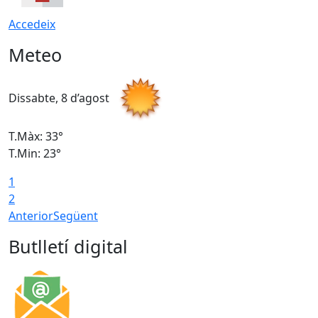
Accedeix
Meteo
Dissabte, 8 d’agost
D
T.Màx: 33°
T
T.Min: 23°
T
1
2
Anterior
Següent
Butlletí digital