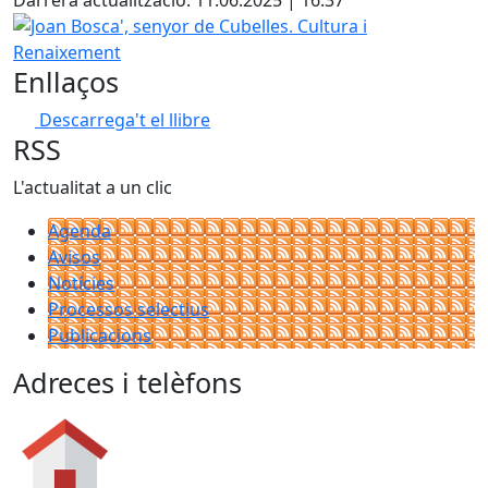
Darrera actualització: 11.06.2025 | 16:37
Joan Bosca', senyor de Cubelles. Cultura i Renaixement
Enllaços
Descarrega't el llibre
RSS
L'actualitat a un clic
Agenda
Avisos
Notícies
Processos selectius
Publicacions
Adreces i telèfons