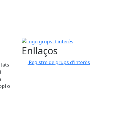
Logo grups d'interès
Enllaços
Registre de grups d'interès
itats
i
s
opi o