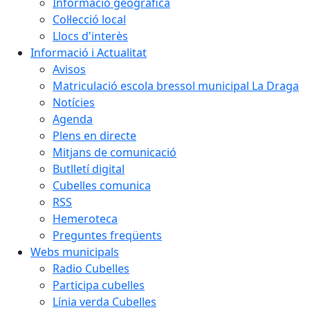
Informació geogràfica
Col·lecció local
Llocs d'interès
Informació i Actualitat
Avisos
Matriculació escola bressol municipal La Draga
Notícies
Agenda
Plens en directe
Mitjans de comunicació
Butlletí digital
Cubelles comunica
RSS
Hemeroteca
Preguntes freqüents
Webs municipals
Radio Cubelles
Participa cubelles
Línia verda Cubelles