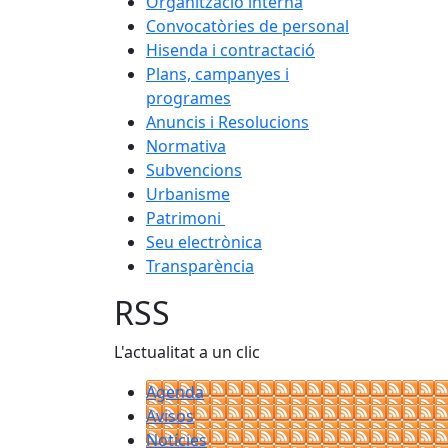
Organització interna
Convocatòries de personal
Hisenda i contractació
Plans, campanyes i
programes
Anuncis i Resolucions
Normativa
Subvencions
Urbanisme
Patrimoni
Seu electrònica
Transparència
RSS
L'actualitat a un clic
Agenda
Avisos
Notícies