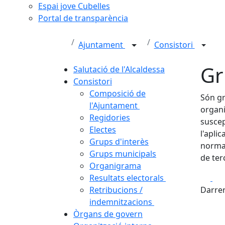
Espai jove Cubelles
Portal de transparència
Ajuntament
Consistori
Gr
Salutació de l'Alcaldessa
Consistori
Composició de
Són gr
l'Ajuntament
organi
Regidories
suscep
Electes
l'apli
Grups d'interès
normat
Grups municipals
de ter
Organigrama
Fa
Resultats electorals
Retribucions /
Darrer
indemnitzacions
Òrgans de govern