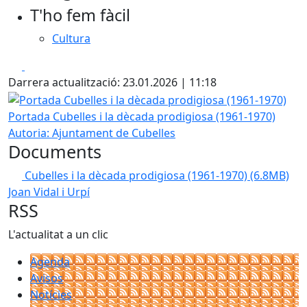
T'ho fem fàcil
Cultura
Facebook
X
Darrera actualització: 23.01.2026 | 11:18
Portada Cubelles i la dècada prodigiosa (1961-1970)
Portada Cubelles i la dècada prodigiosa (1961-1970)
Autoria: Ajuntament de Cubelles
Documents
Cubelles i la dècada prodigiosa (1961-1970)
(6.8MB)
Joan Vidal i Urpí
RSS
L'actualitat a un clic
Agenda
Avisos
Notícies