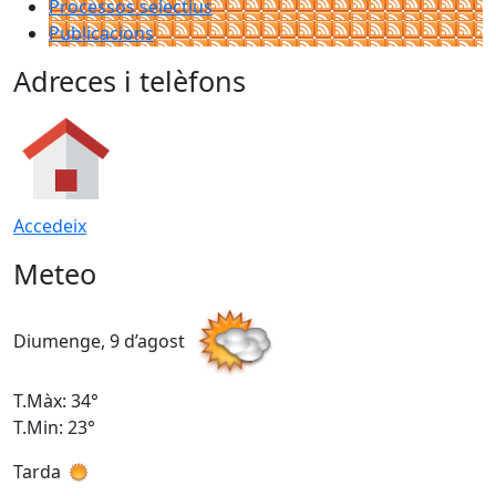
Processos selectius
Publicacions
Adreces i telèfons
Accedeix
Meteo
Diumenge, 9 d’agost
D
T.Màx: 34°
T
T.Min: 23°
T
Tarda
T