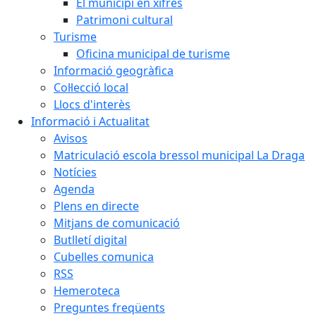
El municipi en xifres
Patrimoni cultural
Turisme
Oficina municipal de turisme
Informació geogràfica
Col·lecció local
Llocs d'interès
Informació i Actualitat
Avisos
Matriculació escola bressol municipal La Draga
Notícies
Agenda
Plens en directe
Mitjans de comunicació
Butlletí digital
Cubelles comunica
RSS
Hemeroteca
Preguntes freqüents