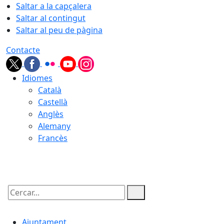
Saltar a la capçalera
Saltar al contingut
Saltar al peu de pàgina
Contacte
Idiomes
Català
Castellà
Anglès
Alemany
Francès
08.08.2026 | 11:42
Cercar:
Ajuntament