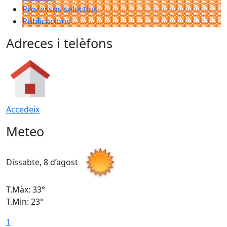
Processos selectius
Publicacions
Adreces i telèfons
Accedeix
Meteo
Dissabte, 8 d’agost
D
T.Màx: 33°
T
T.Min: 23°
T
1