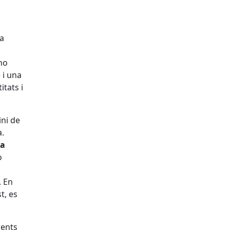
la
no
 i una
itats i
ini de
a.
 a
o
. En
t, es
rents