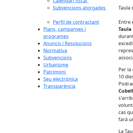
Calendari fiscal
Subvencions atorgades
Taula 
Perfil de contractant
Entre 
Plans, campanyes i
Taula
programes
durant
Anuncis i Resolucions
excedi
Normativa
repres
Subvencions
associ
Urbanisme
Per la
Patrimoni
10 die
Seu electrònica
Podran
Transparència
Cubel
s'arri
volunt
cas qu
farà u
La Tau