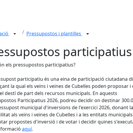
tació
Pressupostos i plantilles
essupostos participatius
n els pressupostos participatius?
ssupost participatiu és una eina de participació ciutadana di
çant la qual els veïns i veïnes de Cubelles poden proposar i 
el destí de part dels recursos municipals. En aquests
postos Participatius 2026, podreu decidir on destinar 300.
essupost municipal d'inversions de l'exercici 2026, donant l
ilitat als veïns i veïnes de Cubelles i a les entitats municipal
tar propostes d'inversió i de votar i decidir quines s'execut
nformació
aquí
.