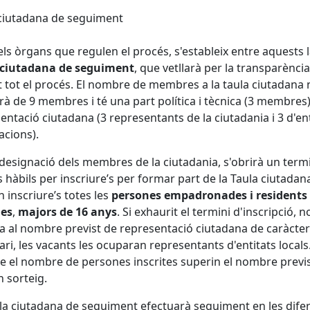
ciutadana de seguiment
els òrgans que regulen el procés, s'estableix entre aquests 
 ciutadana de seguiment
, que vetllarà per la transparència
 tot el procés. El nombre de membres a la taula ciutadana 
rà de 9 membres i té una part política i tècnica (3 membres)
entació ciutadana (3 representants de la ciutadania i 3 d'ent
acions).
 designació dels membres de la ciutadania, s'obrirà un term
s hàbils per inscriure’s per formar part de la Taula ciutadan
 inscriure’s totes les
persones empadronades i residents
les
,
majors de 16 anys
. Si exhaurit el termini d'inscripció, n
ba al nombre previst de representació ciutadana de caràcter
ari, les vacants les ocuparan representants d'entitats locals
e el nombre de persones inscrites superin el nombre previs
n sorteig.
la ciutadana de seguiment efectuarà seguiment en les dife