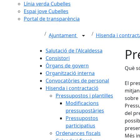
Línia verda Cubelles
Espai jove Cubelles
Portal de transparència
Ajuntament
Hisenda i contrac
Pr
Salutació de l'Alcaldessa
Consistori
Òrgans de govern
Què só
Organització interna
Convocatòries de personal
El pre
Hisenda i contractació
mitjan
Pressupostos i plantilles
sobre 
Modificacions
Pressu
pressupostàries
del pr
Pressupostos
possib
participatius
presen
Ordenances fiscals
Més i