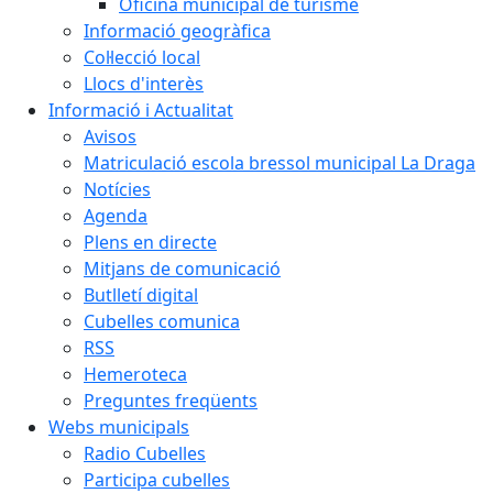
Oficina municipal de turisme
Informació geogràfica
Col·lecció local
Llocs d'interès
Informació i Actualitat
Avisos
Matriculació escola bressol municipal La Draga
Notícies
Agenda
Plens en directe
Mitjans de comunicació
Butlletí digital
Cubelles comunica
RSS
Hemeroteca
Preguntes freqüents
Webs municipals
Radio Cubelles
Participa cubelles