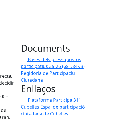
Documents
Bases dels pressupostos
participatius 25-26
(681.84KB)
Regidoria de Participaciu
recta,
Ciutadana
decidir
Enllaços
000 €
Plataforma Participa 311
a
Cubelles
Espai de participació
s de
ciutadana de Cubelles
aran.