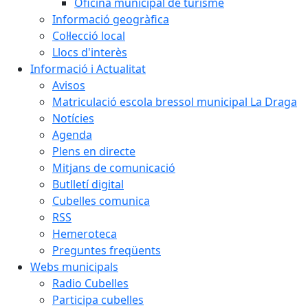
Oficina municipal de turisme
Informació geogràfica
Col·lecció local
Llocs d'interès
Informació i Actualitat
Avisos
Matriculació escola bressol municipal La Draga
Notícies
Agenda
Plens en directe
Mitjans de comunicació
Butlletí digital
Cubelles comunica
RSS
Hemeroteca
Preguntes freqüents
Webs municipals
Radio Cubelles
Participa cubelles