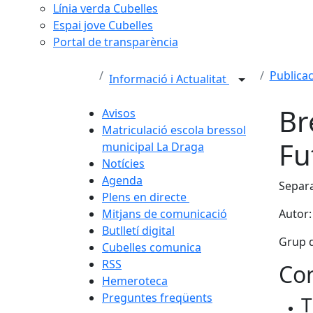
Línia verda Cubelles
Espai jove Cubelles
Portal de transparència
Publica
Informació i Actualitat
Br
Avisos
Matriculació escola bressol
Fu
municipal La Draga
Notícies
Agenda
Separa
Plens en directe
Mitjans de comunicació
Autor:
Butlletí digital
Grup d
Cubelles comunica
RSS
Con
Hemeroteca
Preguntes freqüents
T