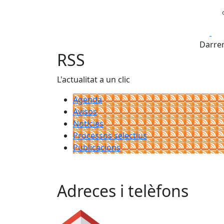
Fa
Darrer
RSS
L'actualitat a un clic
Agenda
Avisos
Notícies
Processos selectius
Publicacions
Adreces i telèfons