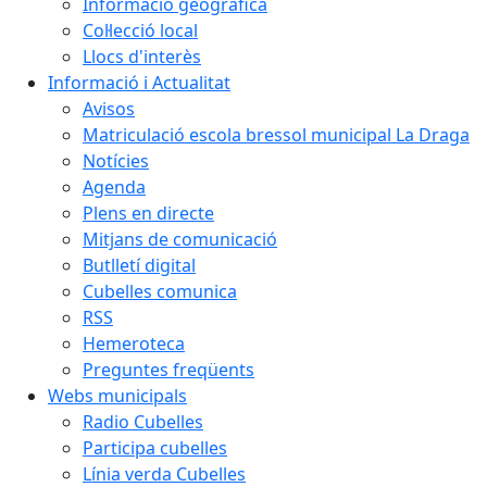
Informació geogràfica
Col·lecció local
Llocs d'interès
Informació i Actualitat
Avisos
Matriculació escola bressol municipal La Draga
Notícies
Agenda
Plens en directe
Mitjans de comunicació
Butlletí digital
Cubelles comunica
RSS
Hemeroteca
Preguntes freqüents
Webs municipals
Radio Cubelles
Participa cubelles
Línia verda Cubelles