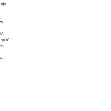
 els
es
ió.
epció i
els
mat