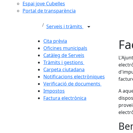
Espai jove Cubelles
Portal de transparència
Serveis i tràmits
Fa
Cita prèvia
Oficines municipals
Catàleg de Serveis
L'Ajun
Tràmits i gestions
electr
Carpeta ciutadana
d'impu
Notificacions electròniques
factur
Verificació de documents
Impostos
A aque
Factura electrònica
dispos
proveï
electr
Ben