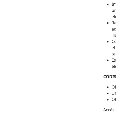
In
pr
el
Re
ad
ll
Co
el
te
Es
el
CODIS
O
U
O
Accés 