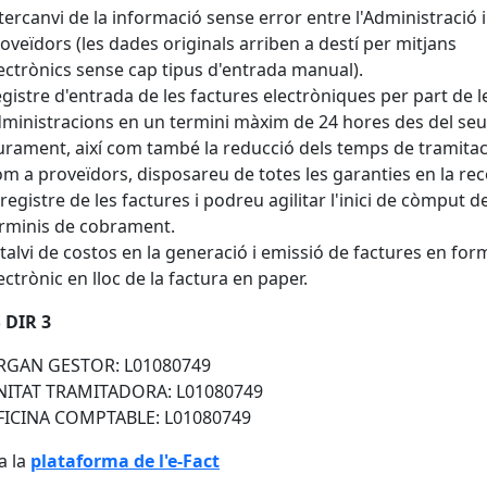
tercanvi de la informació sense error entre l'Administració i
oveïdors (les dades originals arriben a destí per mitjans
ectrònics sense cap tipus d'entrada manual).
gistre d'entrada de les factures electròniques per part de l
ministracions en un termini màxim de 24 hores des del seu
iurament, així com també la reducció dels temps de tramitac
m a proveïdors, disposareu de totes les garanties en la rec
 registre de les factures i podreu agilitar l'inici de còmput d
rminis de cobrament.
talvi de costos en la generació i emissió de factures en for
ectrònic en lloc de la factura en paper.
 DIR 3
RGAN GESTOR: L01080749
NITAT TRAMITADORA: L01080749
FICINA COMPTABLE: L01080749
a la
plataforma de l'e-Fact