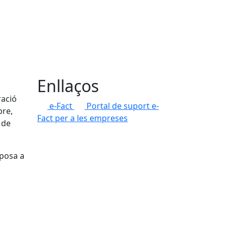
Enllaços
ració
e-Fact
Portal de suport e-
bre,
Fact per a les empreses
 de
 posa a