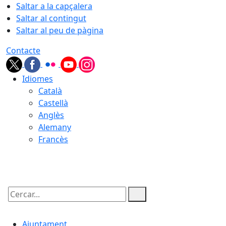
Saltar a la capçalera
Saltar al contingut
Saltar al peu de pàgina
Contacte
Idiomes
Català
Castellà
Anglès
Alemany
Francès
08.08.2026 | 13:58
Cercar:
Ajuntament