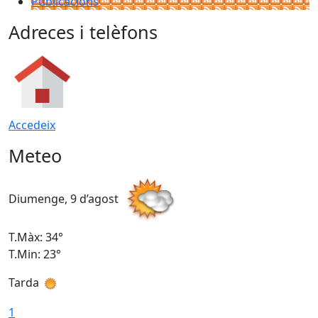
Publicacions
Adreces i telèfons
Accedeix
Meteo
Diumenge, 9 d’agost
D
T.Màx: 34°
T
T.Min: 23°
T
Tarda
T
1