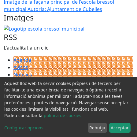
Imatge de la façana principal de l'escola bressol
municipal
Autoria: Ajuntament de Cubelles
Imatges
Logotip escola bressol municipal
RSS
L'actualitat a un clic
Agenda
Avisos
Notícies
Processos selectius
Aquest lloc web fa servir cookies pròpies i de tercers per
Publicacions
facilitar-te una experiència de navegació òptima i recollir
informació anònima per millorar i adaptar-nos a les teves
Adreces i telèfons
preferències i pautes de navegació. Navegar sense acceptar
les cookies limitarà la visibilitat i funcions del web.
Podeu consultar la
política de cookies
.
Configurar opcions
...
Rebutja
Acceptar