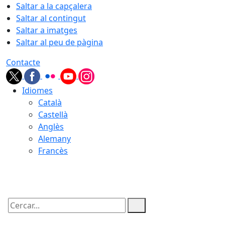
Saltar a la capçalera
Saltar al contingut
Saltar a imatges
Saltar al peu de pàgina
Contacte
Idiomes
Català
Castellà
Anglès
Alemany
Francès
08.08.2026 | 16:33
Cercar: