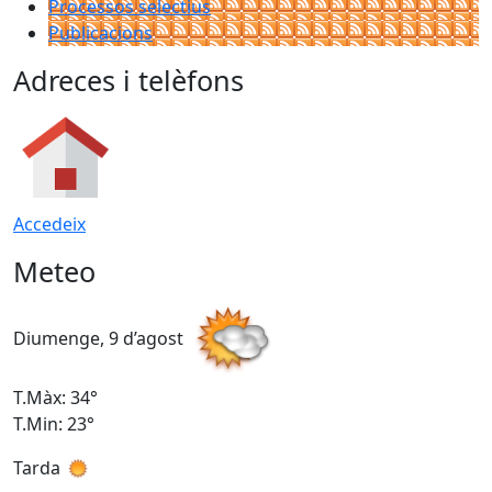
Processos selectius
Publicacions
Adreces i telèfons
Accedeix
Meteo
Diumenge, 9 d’agost
D
T.Màx: 34°
T
T.Min: 23°
T
Tarda
T