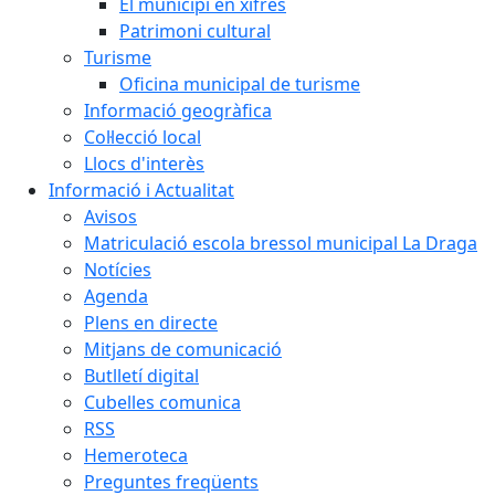
El municipi en xifres
Patrimoni cultural
Turisme
Oficina municipal de turisme
Informació geogràfica
Col·lecció local
Llocs d'interès
Informació i Actualitat
Avisos
Matriculació escola bressol municipal La Draga
Notícies
Agenda
Plens en directe
Mitjans de comunicació
Butlletí digital
Cubelles comunica
RSS
Hemeroteca
Preguntes freqüents