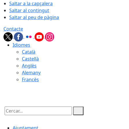
Saltar a la capçalera
Saltar al contingut
Saltar al peu de pàgina
Contacte
Idiomes
Català
Castellà
Anglès
Alemany
Francès
09.08.2026 | 13:12
Cercar:
Ajuntament