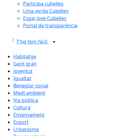
Participa cubelles
Línia verda Cubelles
Espai jove Cubelles
Portal de transparència
T'ho fem fàcil
Habitatge
Gent gran
Joventut
Igualtat
Benestar social
Medi ambient
Via pública
Cultura
Ensenyament
Esport
Urbanisme