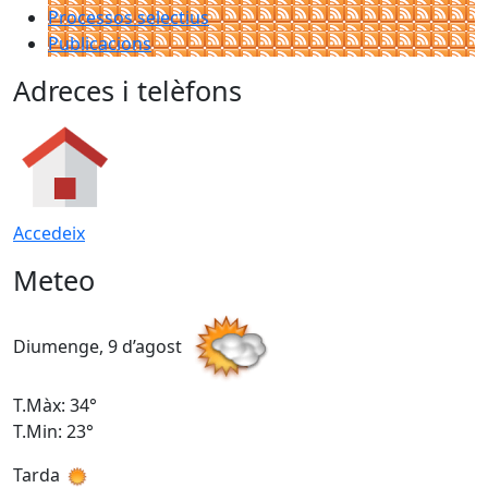
Processos selectius
Publicacions
Adreces i telèfons
Accedeix
Meteo
Diumenge, 9 d’agost
D
T.Màx: 34°
T
T.Min: 23°
T
Tarda
T