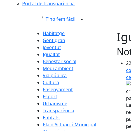
Portal de transparència
T'ho fem fàcil
Ig
Habitatge
Gent gran
Joventut
Not
Igualtat
Benestar social
22
Medi ambient
co
Via pública
ce
Cultura
Ensenyament
Esport
Urbanisme
La
Transparència
re
Entitats
pu
Pla d'Actuació Municipal
pe