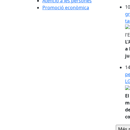
Atenció a les persones
10
Promoció econòmica
gr
ta
L
a 
ju
14
pe
LG
El
mi
de
co