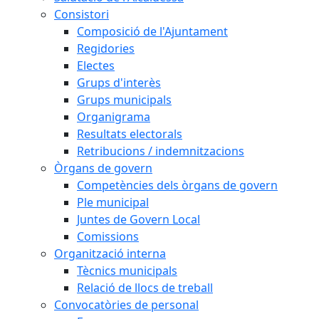
Consistori
Composició de l'Ajuntament
Regidories
Electes
Grups d'interès
Grups municipals
Organigrama
Resultats electorals
Retribucions / indemnitzacions
Òrgans de govern
Competències dels òrgans de govern
Ple municipal
Juntes de Govern Local
Comissions
Organització interna
Tècnics municipals
Relació de llocs de treball
Convocatòries de personal