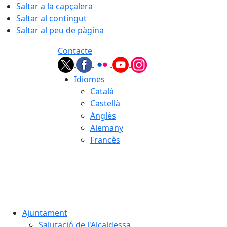
Saltar a la capçalera
Saltar al contingut
Saltar al peu de pàgina
Contacte
Idiomes
Català
Castellà
Anglès
Alemany
Francès
08.08.2026 | 17:28
Ajuntament
Salutació de l'Alcaldessa