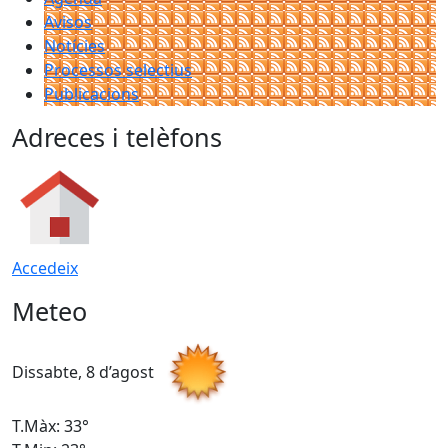
Avisos
Notícies
Processos selectius
Publicacions
Adreces i telèfons
Accedeix
Meteo
Dissabte, 8 d’agost
D
T.Màx: 33°
T