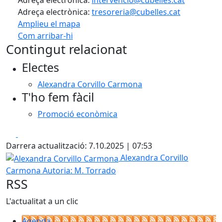
Adreça electrònica:
intervencio@cubelles.cat
Adreça electrònica:
tresoreria@cubelles.cat
Amplieu el mapa
Com arribar-hi
Leaflet
| ©
OpenStreetMap
contributors
Contingut relacionat
+
Electes
−
Alexandra Corvillo Carmona
T'ho fem fàcil
Promoció econòmica
Facebook
X
Darrera actualització: 7.10.2025 | 07:53
Alexandra Corvillo Carmona
Alexandra Corvillo
Carmona
Autoria: M. Torrado
RSS
L'actualitat a un clic
Agenda