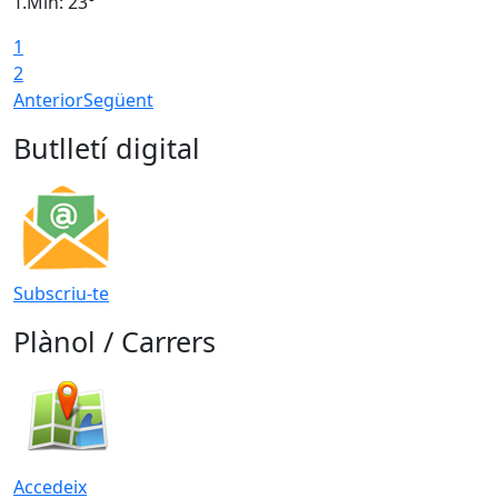
T.Min: 23°
T
1
2
Anterior
Següent
Butlletí digital
Subscriu-te
Plànol / Carrers
Accedeix