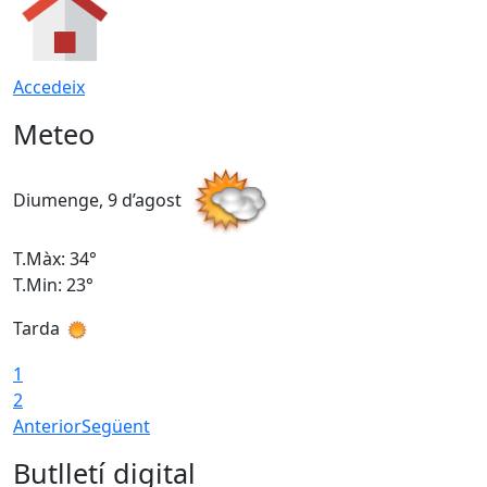
Accedeix
Meteo
Diumenge, 9 d’agost
D
T.Màx: 34°
T
T.Min: 23°
T
Tarda
T
1
2
Anterior
Següent
Butlletí digital