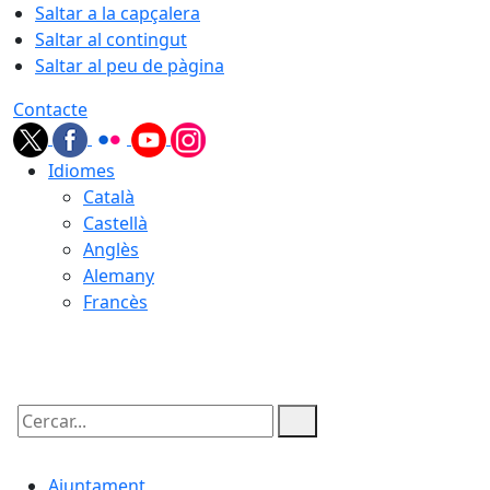
Saltar a la capçalera
Saltar al contingut
Saltar al peu de pàgina
Contacte
Idiomes
Català
Castellà
Anglès
Alemany
Francès
09.08.2026 | 07:54
Cercar:
Ajuntament