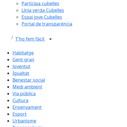
Participa cubelles
Línia verda Cubelles
Espai jove Cubelles
Portal de transparència
T'ho fem fàcil
Habitatge
Gent gran
Joventut
Igualtat
Benestar social
Medi ambient
Via pública
Cultura
Ensenyament
Esport
Urbanisme