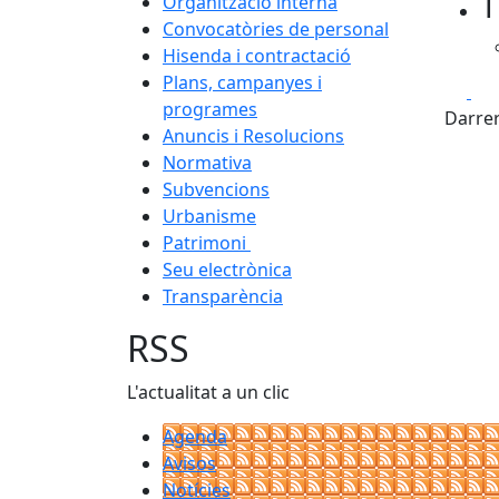
T
Organització interna
Convocatòries de personal
Hisenda i contractació
Plans, campanyes i
Fa
programes
Darrer
Anuncis i Resolucions
Normativa
Subvencions
Urbanisme
Patrimoni
Seu electrònica
Transparència
RSS
L'actualitat a un clic
Agenda
Avisos
Notícies