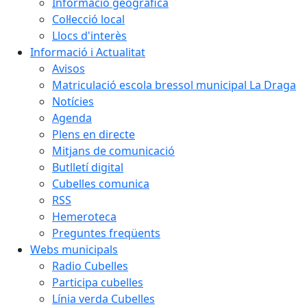
Informació geogràfica
Col·lecció local
Llocs d'interès
Informació i Actualitat
Avisos
Matriculació escola bressol municipal La Draga
Notícies
Agenda
Plens en directe
Mitjans de comunicació
Butlletí digital
Cubelles comunica
RSS
Hemeroteca
Preguntes freqüents
Webs municipals
Radio Cubelles
Participa cubelles
Línia verda Cubelles