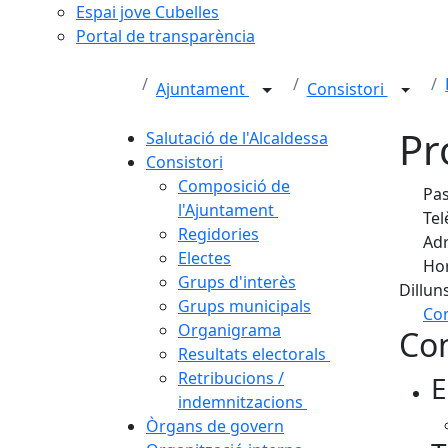
Espai jove Cubelles
Portal de transparència
Ajuntament
Consistori
Pr
Salutació de l'Alcaldessa
Consistori
Composició de
Pas
l'Ajuntament
Tel
Regidories
Adr
Electes
Hor
Grups d'interès
Dillun
Grups municipals
Com
Organigrama
Con
+
Resultats electorals
Retribucions /
E
−
indemnitzacions
Òrgans de govern