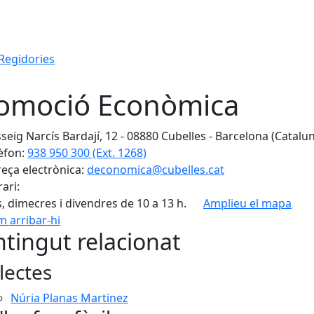
Regidories
omoció Econòmica
seig Narcís Bardají, 12 - 08880 Cubelles - Barcelona (Catalu
èfon:
938 950 300 (Ext. 1268)
eça electrònica:
deconomica@cubelles.cat
ari:
s, dimecres i divendres de 10 a 13 h.
Amplieu el mapa
 arribar-hi
Leaflet
| ©
OpenStreetMap
con
tingut relacionat
lectes
Núria Planas Martinez