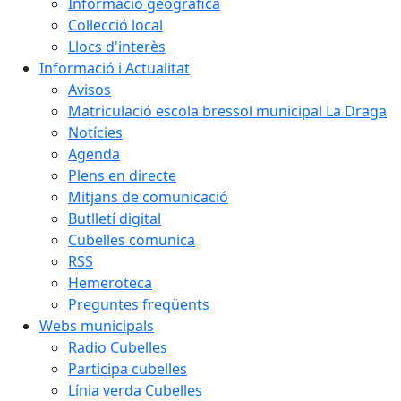
Informació geogràfica
Col·lecció local
Llocs d'interès
Informació i Actualitat
Avisos
Matriculació escola bressol municipal La Draga
Notícies
Agenda
Plens en directe
Mitjans de comunicació
Butlletí digital
Cubelles comunica
RSS
Hemeroteca
Preguntes freqüents
Webs municipals
Radio Cubelles
Participa cubelles
Línia verda Cubelles