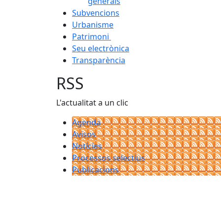
generals
Subvencions
Urbanisme
Patrimoni
Seu electrònica
Transparència
RSS
L'actualitat a un clic
Agenda
Avisos
Notícies
Processos selectius
Publicacions