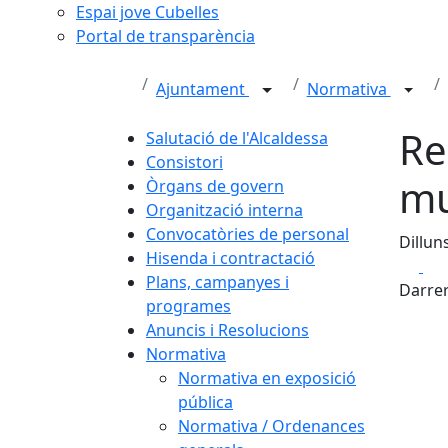
Espai jove Cubelles
Portal de transparència
Ajuntament
Normativa
Re
Salutació de l'Alcaldessa
Consistori
mu
Òrgans de govern
Organització interna
Convocatòries de personal
Dillun
Hisenda i contractació
Fa
Plans, campanyes i
Darrer
programes
Anuncis i Resolucions
Normativa
Normativa en exposició
pública
Normativa / Ordenances