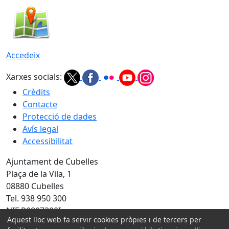
Accedeix
Xarxes socials:
Crèdits
Contacte
Protecció de dades
Avís legal
Accessibilitat
Ajuntament de Cubelles
Plaça de la Vila, 1
08880 Cubelles
Tel. 938 950 300
NIF P0807300I
Aquest lloc web fa servir cookies pròpies i de tercers per