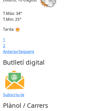
Dilluns, 10 d’agost
D
T.Màx: 34°
T
T.Min: 25°
T
Tarda
T
1
2
Anterior
Següent
Butlletí digital
Subscriu-te
Plànol / Carrers