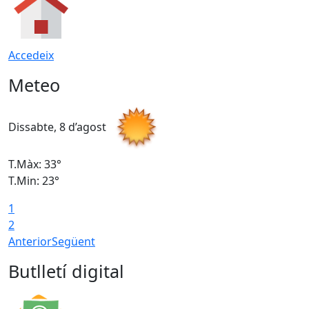
Accedeix
Meteo
Dissabte, 8 d’agost
D
T.Màx: 33°
T
T.Min: 23°
T
1
2
Anterior
Següent
Butlletí digital