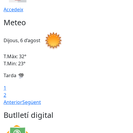
Accedeix
Meteo
Dijous, 6 d’agost
D
T.Màx: 32°
T
T.Min: 23°
T
Tarda
T
1
2
Anterior
Següent
Butlletí digital