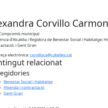
exandra Corvillo Carmo
Compromís municipal
ència d'Alcaldia i Regidora de Benestar Social i Habitatge; H
ractació; i Gent Gran
eça electrònica:
corvilloca@cubelles.cat
tingut relacionat
egidories
Benestar Social i Habitatge
Hisenda i contractació
Gent Gran
cebook
X