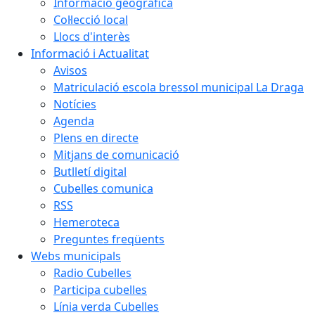
Informació geogràfica
Col·lecció local
Llocs d'interès
Informació i Actualitat
Avisos
Matriculació escola bressol municipal La Draga
Notícies
Agenda
Plens en directe
Mitjans de comunicació
Butlletí digital
Cubelles comunica
RSS
Hemeroteca
Preguntes freqüents
Webs municipals
Radio Cubelles
Participa cubelles
Línia verda Cubelles