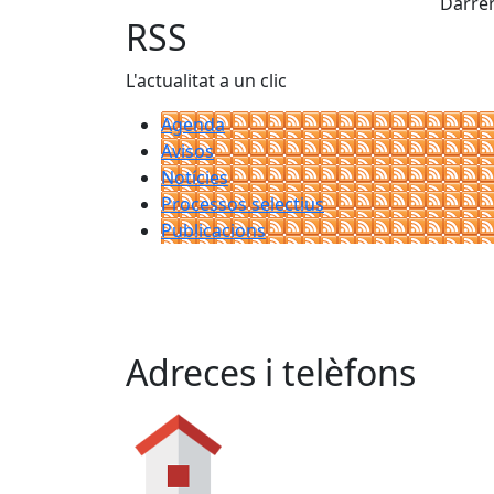
Darrer
RSS
L'actualitat a un clic
Agenda
Avisos
Notícies
Processos selectius
Publicacions
Adreces i telèfons