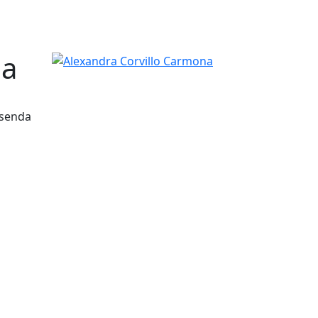
na
Alexandra Corvillo Carmona
isenda