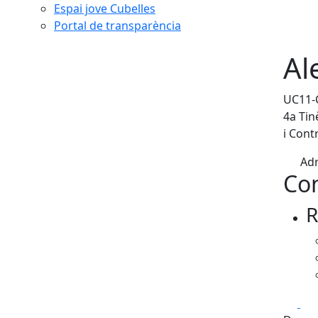
Espai jove Cubelles
Portal de transparència
Al
UC11-
4a Tin
i Cont
Adr
Con
R
Fa