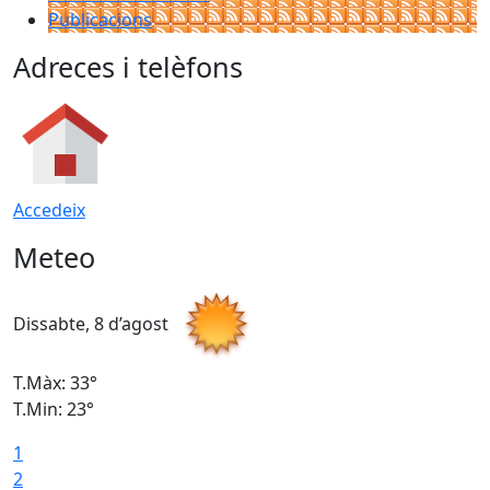
Publicacions
Adreces i telèfons
Accedeix
Meteo
Dissabte, 8 d’agost
D
T.Màx: 33°
T
T.Min: 23°
T
1
2