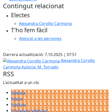
Leaflet
| ©
OpenStreetMap
contributors
Contingut relacionat
+
Electes
−
Alexandra Corvillo Carmona
T'ho fem fàcil
Atenció a les persones
Facebook
X
Darrera actualització: 7.10.2025 | 07:51
Alexandra Corvillo Carmona
Alexandra Corvillo
Carmona
Autoria: M. Torrado
RSS
L'actualitat a un clic
Agenda
Avisos
Notícies
Processos selectius