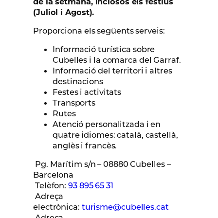
de la setmana, inclosos els festius
(Juliol i Agost).
Proporciona els següents serveis:
Informació turística sobre
Cubelles i la comarca del Garraf.
Informació del territori i altres
destinacions
Festes i activitats
Transports
Rutes
Atenció personalitzada i en
quatre idiomes: català, castellà,
anglès i francès.
Pg. Marítim s/n – 08880 Cubelles –
Barcelona
Telèfon:
93 895 65 31
Adreça
electrònica:
turisme@cubelles.cat
Adreça