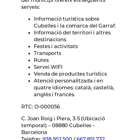
del municipi ofereix els següents
serveis:
Informació turística sobre
Cubelles i la comarca del Garraf.
Informació del territori i altres
destinacions
Festes i activitats
Transports
Rutes
Servei WIFI
Venda de productes turístics
Atenció personalitzada i en
quatre idiomes: català, castellà,
anglès i francès.
RTC: O-000056
C. Joan Roig i Piera, 3-5 (Ubicació
temporal) – 08880 Cubelles –
Barcelona
Telèfon:
938 952 500
/
667 851 732