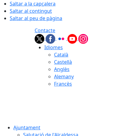
Saltar a la capçalera
Saltar al contingut
Saltar al peu de pàgina
Contacte
Idiomes
Català
Castellà
Anglès
Alemany
Francès
08.08.2026 | 15:47
Ajuntament
Salutació de l'Alcaldessa