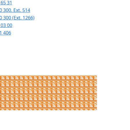
 65 31
0 300. Ext. 514
0 300 (Ext. 1266)
 03 00
1 406