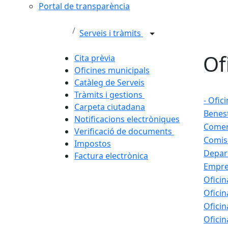
Portal de transparència
Serveis i tràmits
Of
Cita prèvia
Oficines municipals
Catàleg de Serveis
Tràmits i gestions
- Ofic
Carpeta ciutadana
Benest
Notificacions electròniques
Come
Verificació de documents
Comiss
Impostos
Depar
Factura electrònica
Empre
Oficin
Oficin
Oficin
Oficin