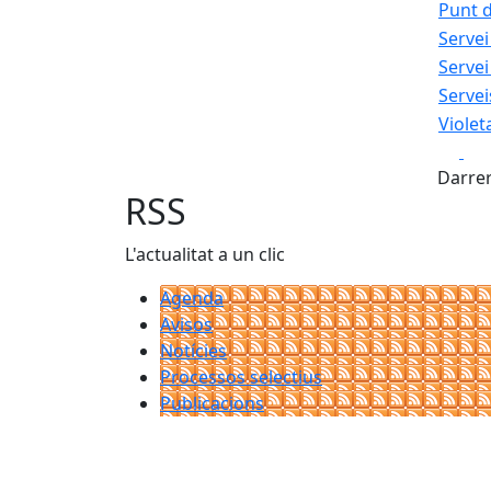
Punt d
Servei
Serve
Servei
Violet
Fa
Darrer
RSS
L'actualitat a un clic
Agenda
Avisos
Notícies
Processos selectius
Publicacions