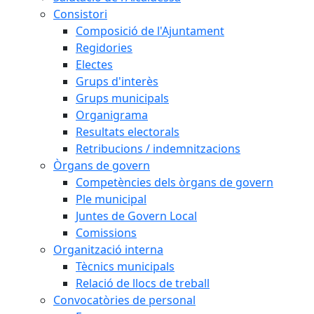
Consistori
Composició de l'Ajuntament
Regidories
Electes
Grups d'interès
Grups municipals
Organigrama
Resultats electorals
Retribucions / indemnitzacions
Òrgans de govern
Competències dels òrgans de govern
Ple municipal
Juntes de Govern Local
Comissions
Organització interna
Tècnics municipals
Relació de llocs de treball
Convocatòries de personal