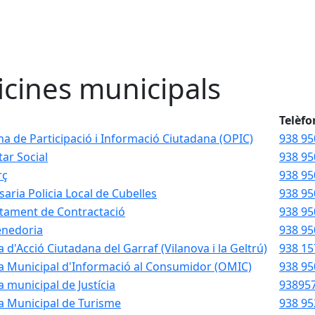
icines municipals
Telèfo
ina de Participació i Informació Ciutadana (OPIC)
938 950
ar Social
938 95
rç
938 95
aria Policia Local de Cubelles
938 95
tament de Contractació
938 95
nedoria
938 95
a d'Acció Ciutadana del Garraf (Vilanova i la Geltrú)
938 15
a Municipal d'Informació al Consumidor (OMIC)
938 950
a municipal de Justícia
93895
a Municipal de Turisme
938 95