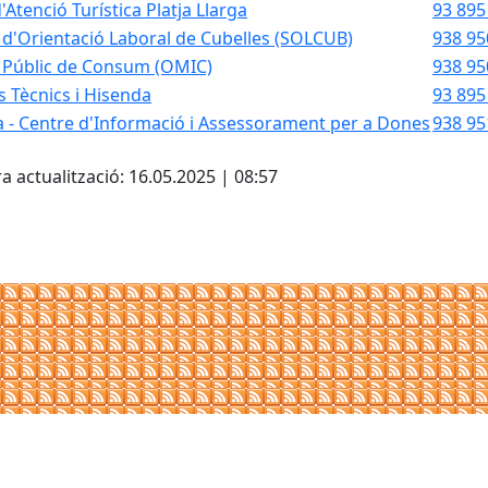
'Atenció Turística Platja Llarga
93 895
 d'Orientació Laboral de Cubelles (SOLCUB)
938 95
i Públic de Consum (OMIC)
938 95
s Tècnics i Hisenda
93 895
a - Centre d'Informació i Assessorament per a Dones
938 95
cebook
X
a actualització: 16.05.2025 | 08:57