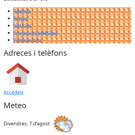
Agenda
Avisos
Notícies
Processos selectius
Publicacions
Adreces i telèfons
Accedeix
Meteo
Divendres, 7 d’agost
D