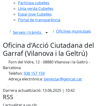
Participa cubelles
Línia verda Cubelles
Espai jove Cubelles
Portal de transparència
Oficines municipals
Serveis i tràmits
Oficina d'Acció Ciutadana del
Garraf (Vilanova i la Geltrú)
Forn del Vidre, 12 - 08880 Vilanova i la Geltrú -
Barcelona
Telèfon:
938 157 159
Adreça electrònica:
benestar@gencat.cat
Facebook
X
Darrera actualització: 13.06.2025 | 10:42
RSS
L'actualitat a un clic