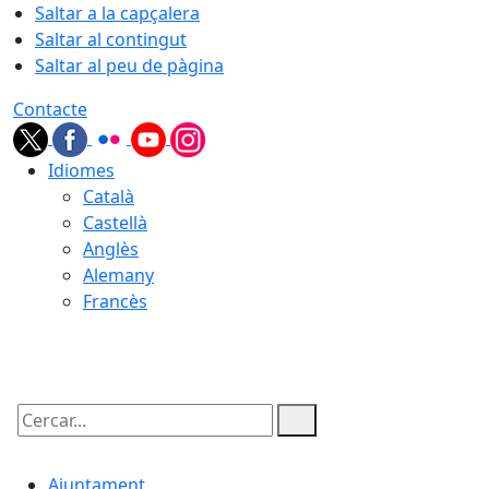
Saltar a la capçalera
Saltar al contingut
Saltar al peu de pàgina
Contacte
Idiomes
Català
Castellà
Anglès
Alemany
Francès
06.08.2026 | 13:54
Cercar:
Ajuntament