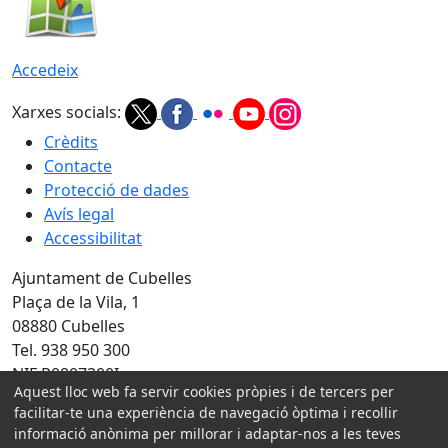
Accedeix
Xarxes socials:
Crèdits
Contacte
Protecció de dades
Avís legal
Accessibilitat
Ajuntament de Cubelles
Plaça de la Vila, 1
08880 Cubelles
Tel. 938 950 300
NIF P0807300I
Aquest lloc web fa servir cookies pròpies i de tercers per
Amb la col·laboració de:
facilitar-te una experiència de navegació òptima i recollir
informació anònima per millorar i adaptar-nos a les teves