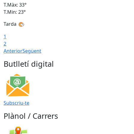
T.Màx: 33°
T
T.Min: 23°
T
Tarda
1
2
Anterior
Següent
Butlletí digital
Subscriu-te
Plànol / Carrers