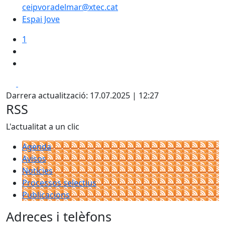
ceipvoradelmar@xtec.cat
Espai Jove
1
Facebook
X
Darrera actualització: 17.07.2025 | 12:27
RSS
L'actualitat a un clic
Agenda
Avisos
Notícies
Processos selectius
Publicacions
Adreces i telèfons