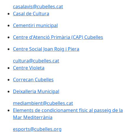
casalavis@cubelles.cat
Casal de Cultura
Casal de Cultura
Cementiri municipal
Cementiri municipal
Centre d'Atenció Primària (CAP) Cubelles
Centre d'Atenció Primària (CAP) Cubelles
Centre Social Joan Roig i Piera
Centre Social Joan Roig i Piera
cultura@cubelles.cat
Centre Violeta
Centre Violeta
Correcan Cubelles
Correcan Cubelles
Deixalleria Municipal
mediambient@cubelles.cat
Elements de condicionament físic al passeig de la Ma
Elements de condicionament físic al passeig de la
Mar Mediterrània
esports@cubelles.org