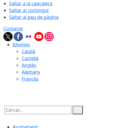
Saltar a la capçalera
Saltar al contingut
Saltar al peu de pàgina
Contacte
Idiomes
Català
Castellà
Anglès
Alemany
Francès
07.08.2026 | 13:16
Cercar:
Ajuntament