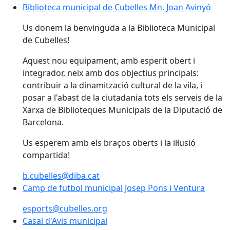
Biblioteca municipal de Cubelles Mn. Joan Avinyó
Biblioteca municipal de Cubelles Mn. Joan Avinyó
Us donem la benvinguda a la Biblioteca Municipal
de Cubelles!
Aquest nou equipament, amb esperit obert i
integrador, neix amb dos objectius principals:
contribuir a la dinamització cultural de la vila, i
posar a l'abast de la ciutadania tots els serveis de la
Xarxa de Biblioteques Municipals de la Diputació de
Barcelona.
Us esperem amb els braços oberts i la il·lusió
compartida!
b.cubelles@diba.cat
Camp de futbol municipal Josep Pons i Ventura
Camp de futbol municipal Josep Pons i Ventura
esports@cubelles.org
Casal d'Avis municipal
Casal d'Avis municipal