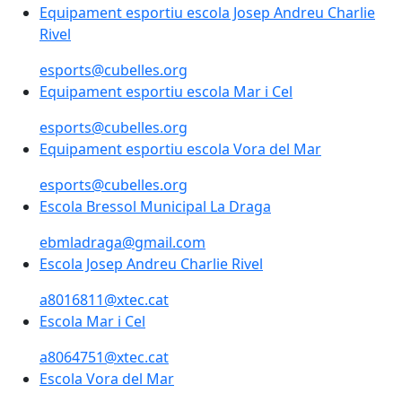
Equipament esportiu escola Josep Andreu Charlie Riv
Equipament esportiu escola Josep Andreu Charlie
Rivel
esports@cubelles.org
Equipament esportiu escola Mar i Cel
Equipament esportiu escola Mar i Cel
esports@cubelles.org
Equipament esportiu escola Vora del Mar
Equipament esportiu escola Vora del Mar
esports@cubelles.org
Escola Bressol Municipal La Draga
Escola Bressol Municipal La Draga
ebmladraga@gmail.com
Escola Josep Andreu Charlie Rivel
Escola Josep Andreu Charlie Rivel
a8016811@xtec.cat
Escola Mar i Cel
Escola Mar i Cel
a8064751@xtec.cat
Escola Vora del Mar
Escola Vora del Mar