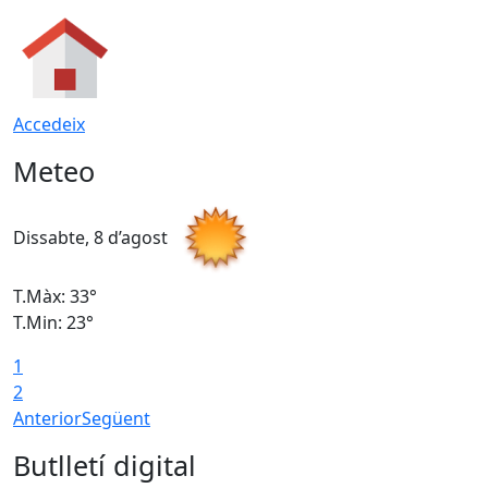
Accedeix
Meteo
Dissabte, 8 d’agost
D
T.Màx: 33°
T
T.Min: 23°
T
1
2
Anterior
Següent
Butlletí digital