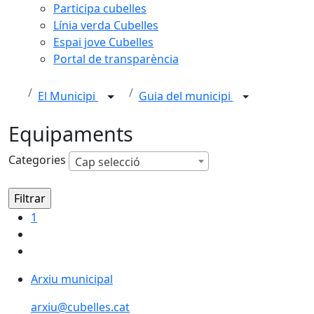
Participa cubelles
Línia verda Cubelles
Espai jove Cubelles
Portal de transparència
El Municipi
Guia del municipi
Equipaments
Categories
Cap selecció
1
Arxiu municipal
Arxiu municipal
arxiu@cubelles.cat