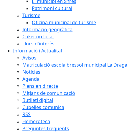
El municipi en xifres
Patrimoni cultural
Turisme
Oficina municipal de turisme
Informació geogràfica
Col·lecció local
Llocs d'interès
Informació i Actualitat
Avisos
Matriculació escola bressol municipal La Draga
Notícies
Agenda
Plens en directe
Mitjans de comunicació
Butlletí digital
Cubelles comunica
RSS
Hemeroteca
Preguntes freqüents