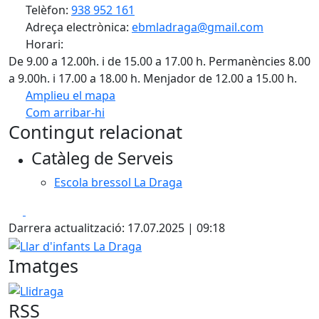
Telèfon:
938 952 161
Adreça electrònica:
ebmladraga@gmail.com
Horari:
De 9.00 a 12.00h. i de 15.00 a 17.00 h. Permanències 8.00
a 9.00h. i 17.00 a 18.00 h. Menjador de 12.00 a 15.00 h.
Amplieu el mapa
Com arribar-hi
Leaflet
| ©
OpenStreetMap
contributors
Contingut relacionat
+
Catàleg de Serveis
−
Escola bressol La Draga
Facebook
X
Darrera actualització: 17.07.2025 | 09:18
Llar d'infants La Draga
Imatges
Llidraga
RSS