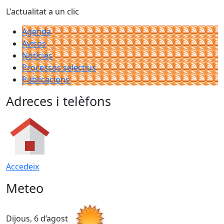
L'actualitat a un clic
Agenda
Avisos
Notícies
Processos selectius
Publicacions
Adreces i telèfons
Accedeix
Meteo
Dijous, 6 d’agost
D