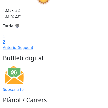
T.Màx: 32°
T
T.Min: 23°
T
Tarda
T
1
2
Anterior
Següent
Butlletí digital
Subscriu-te
Plànol / Carrers