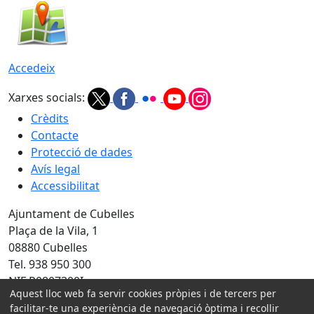
Accedeix
Xarxes socials:
Crèdits
Contacte
Protecció de dades
Avís legal
Accessibilitat
Ajuntament de Cubelles
Plaça de la Vila, 1
08880 Cubelles
Tel. 938 950 300
NIF P0807300I
Aquest lloc web fa servir cookies pròpies i de tercers per
facilitar-te una experiència de navegació òptima i recollir
Amb la col·laboració de: