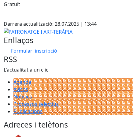
Gratuït
Facebook
X
Darrera actualització: 28.07.2025 | 13:44
PATRONATGE I ART-TERÀPIA
Enllaços
Formulari inscripció
RSS
L'actualitat a un clic
Agenda
Avisos
Notícies
Processos selectius
Publicacions
Adreces i telèfons