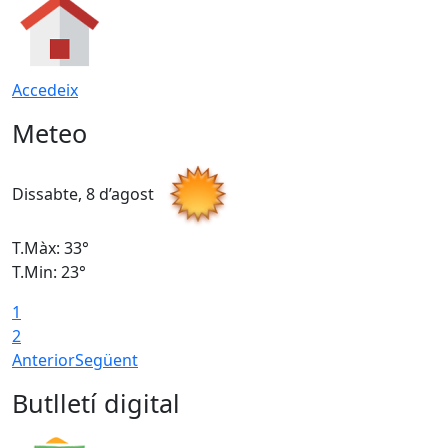
Accedeix
Meteo
Dissabte, 8 d’agost
D
T.Màx: 33°
T
T.Min: 23°
T
1
2
Anterior
Següent
Butlletí digital