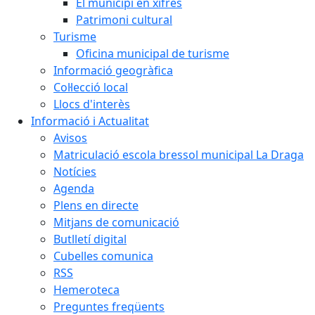
El municipi en xifres
Patrimoni cultural
Turisme
Oficina municipal de turisme
Informació geogràfica
Col·lecció local
Llocs d'interès
Informació i Actualitat
Avisos
Matriculació escola bressol municipal La Draga
Notícies
Agenda
Plens en directe
Mitjans de comunicació
Butlletí digital
Cubelles comunica
RSS
Hemeroteca
Preguntes freqüents