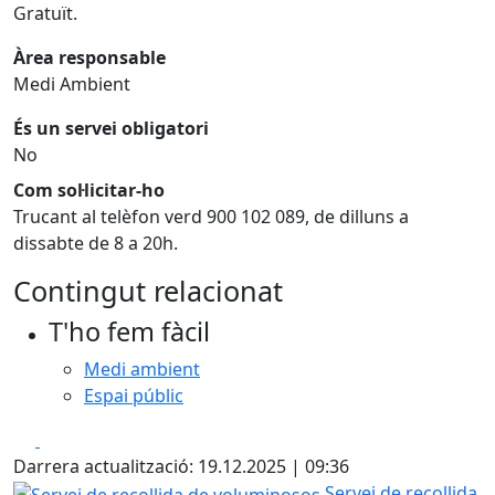
Gratuït.
Àrea responsable
Medi Ambient
És un servei obligatori
No
Com sol·licitar-ho
Trucant al telèfon verd 900 102 089, de dilluns a
dissabte de 8 a 20h.
Contingut relacionat
T'ho fem fàcil
Medi ambient
Espai públic
Facebook
X
Darrera actualització: 19.12.2025 | 09:36
Servei de recollida de voluminosos
Servei de recollida