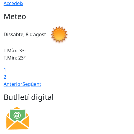
Accedeix
Meteo
Dissabte, 8 d’agost
D
T.Màx: 33°
T
T.Min: 23°
T
1
2
Anterior
Següent
Butlletí digital