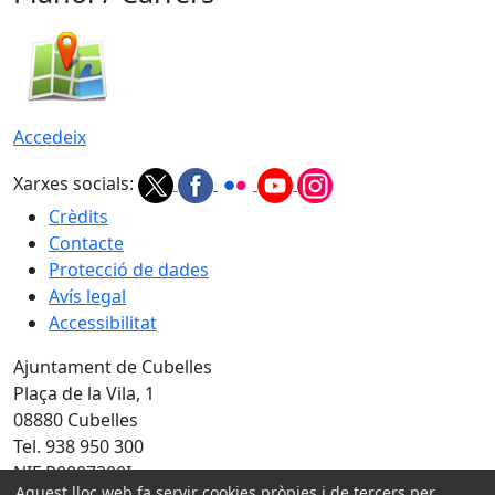
Accedeix
Xarxes socials:
Crèdits
Contacte
Protecció de dades
Avís legal
Accessibilitat
Ajuntament de Cubelles
Plaça de la Vila, 1
08880 Cubelles
Tel. 938 950 300
NIF P0807300I
Aquest lloc web fa servir cookies pròpies i de tercers per