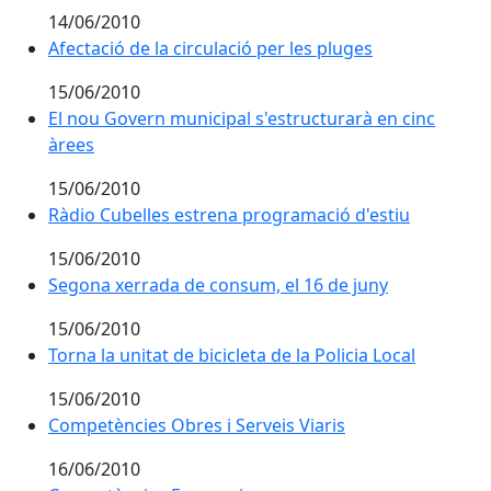
14/06/2010
Afectació de la circulació per les pluges
15/06/2010
El nou Govern municipal s'estructurarà en cinc àrees
El nou Govern municipal s'estructurarà en cinc
àrees
15/06/2010
Ràdio Cubelles estrena programació d'estiu
Ràdio Cubelles estrena programació d'estiu
15/06/2010
Segona xerrada de consum, el 16 de juny
Segona xerrada de consum, el 16 de juny
15/06/2010
Torna la unitat de bicicleta de la Policia Local
Torna la unitat de bicicleta de la Policia Local
15/06/2010
Competències Obres i Serveis Viaris
16/06/2010