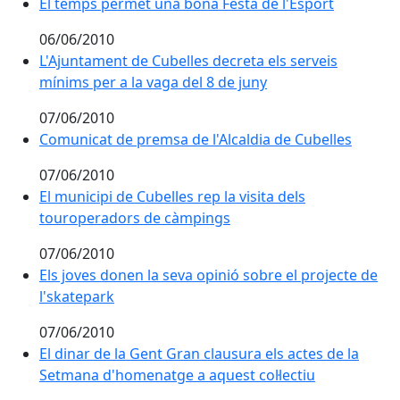
El temps permet una bona Festa de l'Esport
El temps permet una bona Festa de l'Esport
06/06/2010
L'Ajuntament de Cubelles decreta els serveis
mínims per a la vaga del 8 de juny
07/06/2010
Comunicat de premsa de l'Alcaldia de Cubelles
07/06/2010
El municipi de Cubelles rep la visita dels touroperad
El municipi de Cubelles rep la visita dels
touroperadors de càmpings
07/06/2010
Els joves donen la seva opinió sobre el projecte de l'
Els joves donen la seva opinió sobre el projecte de
l'skatepark
07/06/2010
El dinar de la Gent Gran clausura els actes de la Set
El dinar de la Gent Gran clausura els actes de la
Setmana d'homenatge a aquest col·lectiu