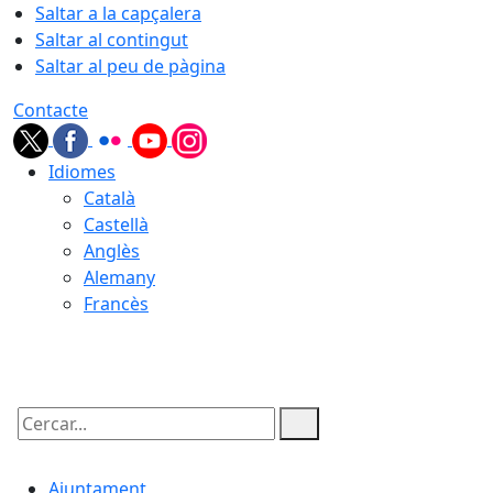
Saltar a la capçalera
Saltar al contingut
Saltar al peu de pàgina
Contacte
Idiomes
Català
Castellà
Anglès
Alemany
Francès
06.08.2026 | 11:11
Cercar:
Ajuntament