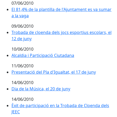
07/06/2010
El 81,4% de la plantilla de l'Ajuntament es va sumar
a la vaga
09/06/2010
Trobada de cloenda dels jocs esportius escolars, el
12 de juny
10/06/2010
Alcaldia i Participació Ciutadana
11/06/2010
Presentació del Pla d'Igualtat, el 17 de juny
14/06/2010
Dia de la Música, el 20 de juny
Dia de la Música, el 20 de juny
14/06/2010
Èxit de participació en la Trobada de Cloenda dels JEE
Èxit de participació en la Trobada de Cloenda dels
JEEC