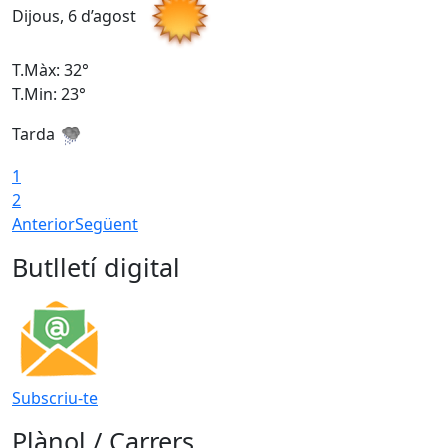
Dijous, 6 d’agost
D
T.Màx: 32°
T
T.Min: 23°
T
Tarda
T
1
2
Anterior
Següent
Butlletí digital
Subscriu-te
Plànol / Carrers