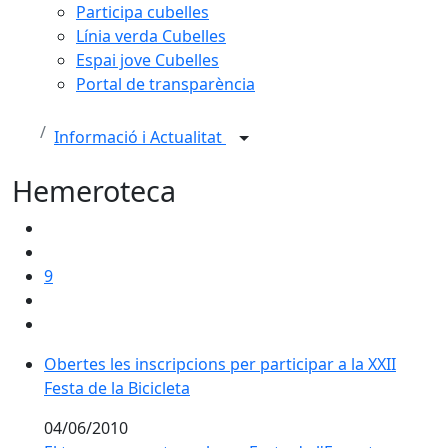
Participa cubelles
Línia verda Cubelles
Espai jove Cubelles
Portal de transparència
Informació i Actualitat
Hemeroteca
9
Obertes les inscripcions per participar a la XXII Festa d
Obertes les inscripcions per participar a la XXII
Festa de la Bicicleta
04/06/2010