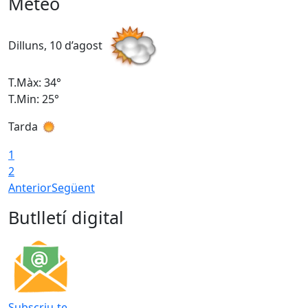
Meteo
Dilluns, 10 d’agost
D
T.Màx: 34°
T
T.Min: 25°
T
Tarda
T
1
2
Anterior
Següent
Butlletí digital
Subscriu-te