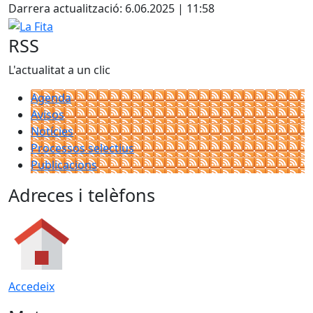
+
Darrera actualització: 6.06.2025 | 11:58
−
La Fita
RSS
L'actualitat a un clic
Agenda
Avisos
Notícies
Processos selectius
Publicacions
Adreces i telèfons
Accedeix