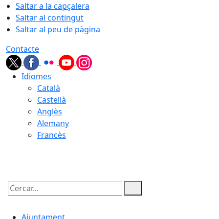
Saltar a la capçalera
Saltar al contingut
Saltar al peu de pàgina
Contacte
Idiomes
Català
Castellà
Anglès
Alemany
Francès
10.08.2026 | 11:46
Cercar:
Ajuntament