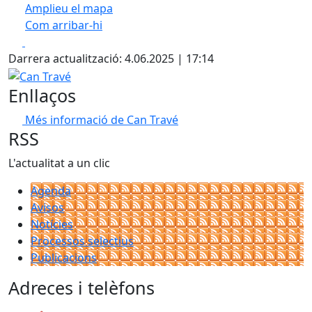
Amplieu el mapa
Com arribar-hi
Leaflet
| ©
OpenStreetMap
contributors
Facebook
X
+
Darrera actualització: 4.06.2025 | 17:14
−
Can Travé
Enllaços
Més informació de Can Travé
RSS
L'actualitat a un clic
Agenda
Avisos
Notícies
Processos selectius
Publicacions
Adreces i telèfons