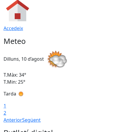
Accedeix
Meteo
Dilluns, 10 d’agost
D
T.Màx: 34°
T
T.Min: 25°
T
Tarda
T
1
2
Anterior
Següent