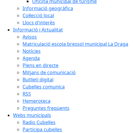
Oficina municipal de turisme
Informació geogràfica
Col·lecció local
Llocs d'interès
Informació i Actualitat
Avisos
Matriculació escola bressol municipal La Draga
Notícies
Agenda
Plens en directe
Mitjans de comunicació
Butlletí digital
Cubelles comunica
RSS
Hemeroteca
Preguntes freqüents
Webs municipals
Radio Cubelles
Participa cubelles