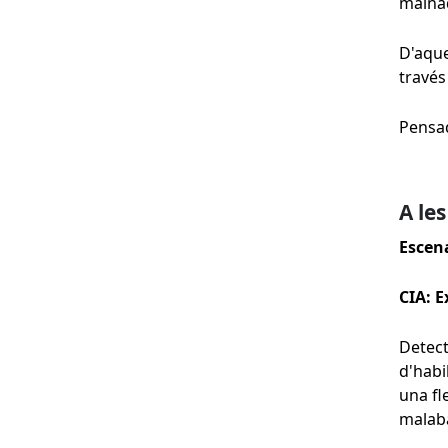
mainad
D'aque
través
Pensad
A les
Escen
CIA: E
Detect
d'habi
una fl
malaba