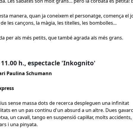
a. Les sabates són molt grans... però la corbata és petita! E
sta manera, quan ja coneixem el personatge, comença el j
 de les cançons, la màgia, les titelles, les bombolles...
a per als més petits, que també agrada als més grans.
 11.00 h., espectacle 'Inkognito'
ari Paulina Schumann
xpress
ius sense massa dots de recerca despleguen una infinitat
litats en un pas continu d'un absurd a un altre. Dues gavar
etxa, un cavall, tango en suspensió capil·lar, molts accidents,
rs i una pinyata.