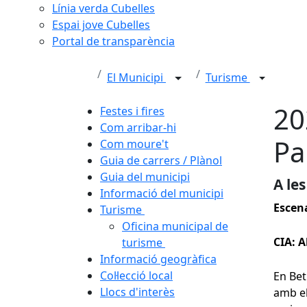
Línia verda Cubelles
Espai jove Cubelles
Portal de transparència
El Municipi
Turisme
20
Festes i fires
Com arribar-hi
Pa
Com moure't
Guia de carrers / Plànol
Guia del municipi
A les
Informació del municipi
Escena
Turisme
Oficina municipal de
CIA: A
turisme
Informació geogràfica
Col·lecció local
En Bet
Llocs d'interès
amb el