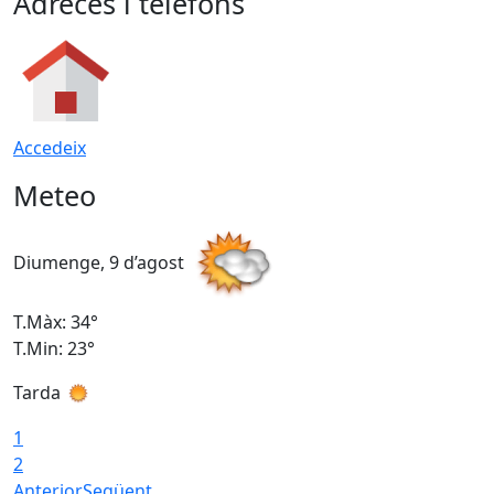
Adreces i telèfons
Accedeix
Meteo
Diumenge, 9 d’agost
D
T.Màx: 34°
T
T.Min: 23°
T
Tarda
T
1
2
Anterior
Següent