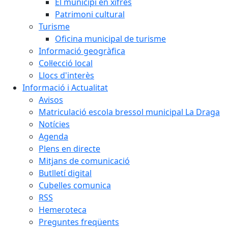
El municipi en xifres
Patrimoni cultural
Turisme
Oficina municipal de turisme
Informació geogràfica
Col·lecció local
Llocs d'interès
Informació i Actualitat
Avisos
Matriculació escola bressol municipal La Draga
Notícies
Agenda
Plens en directe
Mitjans de comunicació
Butlletí digital
Cubelles comunica
RSS
Hemeroteca
Preguntes freqüents