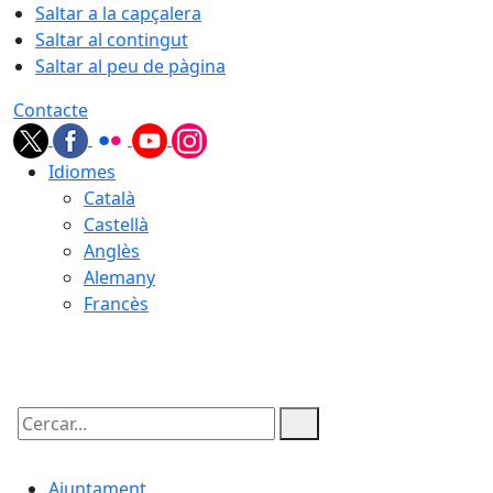
Saltar a la capçalera
Saltar al contingut
Saltar al peu de pàgina
Contacte
Idiomes
Català
Castellà
Anglès
Alemany
Francès
06.08.2026 | 06:10
Cercar:
Ajuntament