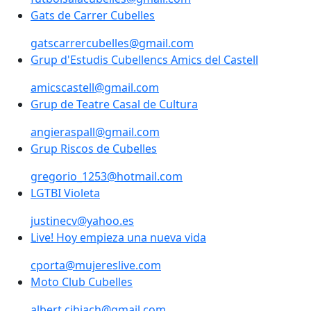
Gats de Carrer Cubelles
gatscarrercubelles@gmail.com
Grup d'Estudis Cubellencs Amics del Castell
amicscastell@gmail.com
Grup de Teatre Casal de Cultura
angieraspall@gmail.com
Grup Riscos de Cubelles
gregorio_1253@hotmail.com
LGTBI Violeta
justinecv@yahoo.es
Live! Hoy empieza una nueva vida
cporta@mujereslive.com
Moto Club Cubelles
albert.cibiach@gmail.com