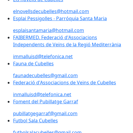
elnovellsdecubelles@hotmail.com
Esplai Pessigolles - Parróquia Santa Maria
esplaisantamaria@hotmail.com
FAIBERMED. Federació d'Associacions
Independents de Veïns de la Regió Mediterrània
immalluisd@telefonica.net
Fauna de Cubelles
faunadecubelles@gmail.com
Federació d'Associacions de Veïns de Cubelles
inmalluisd@telefonica.net
Foment del Pubillatge Garraf
pubillatgegarraf@gmail.com
Futbol Sala Cubelles
futbolsalacubelles@gmail.com