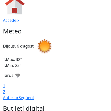
Accedeix
Meteo
Dijous, 6 d’agost
D
T.Màx: 32°
T
T.Min: 23°
T
Tarda
T
1
2
Anterior
Següent
Butlletí digital