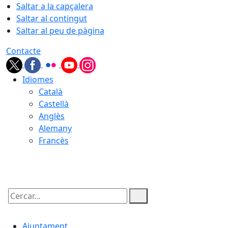
Saltar a la capçalera
Saltar al contingut
Saltar al peu de pàgina
Contacte
Idiomes
Català
Castellà
Anglès
Alemany
Francès
05.08.2026 | 22:51
Cercar:
Ajuntament