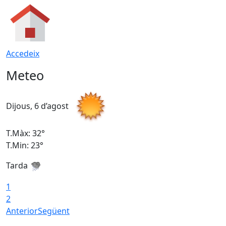
Accedeix
Meteo
Dijous, 6 d’agost
D
T.Màx: 32°
T
T.Min: 23°
T
Tarda
T
1
2
Anterior
Següent