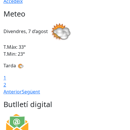
Accedeix
Meteo
Divendres, 7 d’agost
D
T.Màx: 33°
T
T.Min: 23°
T
Tarda
1
2
Anterior
Següent
Butlletí digital