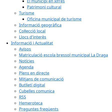
El municipi en xifres
Patrimoni cultural
Turisme
Oficina municipal de turisme
Informació geogràfica
Col·lecció local
Llocs d'interès
Informació i Actualitat
Avisos
Matriculació escola bressol municipal La Draga
Notícies
Agenda
Plens en directe
Mitjans de comunicació
Butlletí digital
Cubelles comunica
RSS
Hemeroteca
Preguntes freqüents