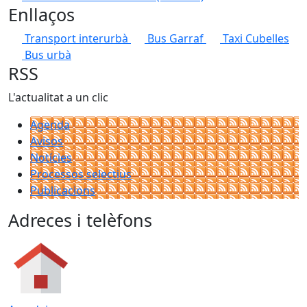
Enllaços
Transport interurbà
Bus Garraf
Taxi Cubelles
Bus urbà
RSS
L'actualitat a un clic
Agenda
Avisos
Notícies
Processos selectius
Publicacions
Adreces i telèfons