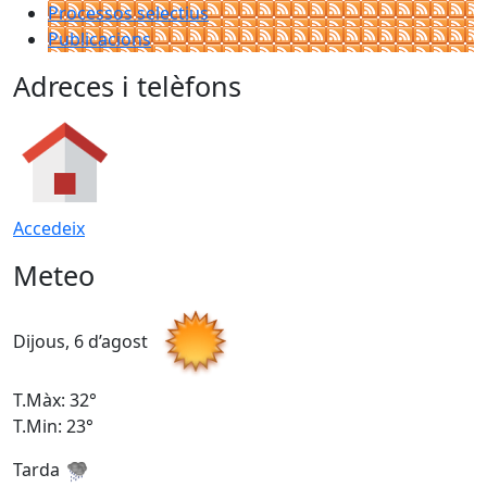
Processos selectius
Publicacions
Adreces i telèfons
Accedeix
Meteo
Dijous, 6 d’agost
D
T.Màx: 32°
T
T.Min: 23°
T
Tarda
T