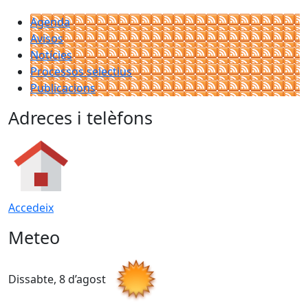
Agenda
Avisos
Notícies
Processos selectius
Publicacions
Adreces i telèfons
Accedeix
Meteo
Dissabte, 8 d’agost
D