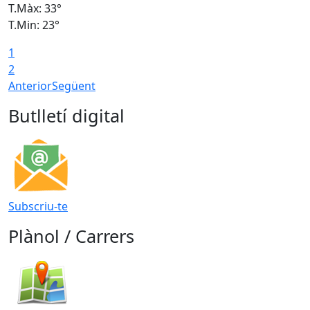
T.Màx: 33°
T
T.Min: 23°
T
1
2
Anterior
Següent
Butlletí digital
Subscriu-te
Plànol / Carrers