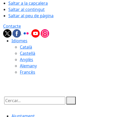
Saltar a la capçalera
Saltar al contingut
Saltar al peu de pàgina
Contacte
Idiomes
Català
Castellà
Anglès
Alemany
Francès
08.08.2026 | 05:24
Cercar:
Ajuntament