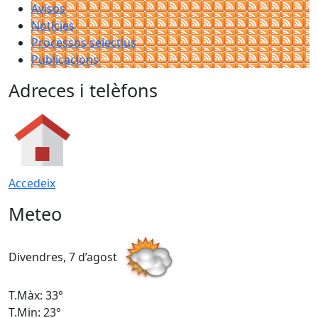
Avisos
Notícies
Processos selectius
Publicacions
Adreces i telèfons
Accedeix
Meteo
Divendres, 7 d’agost
D
T.Màx: 33°
T
T.Min: 23°
T