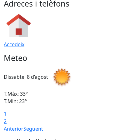
Adreces i telèfons
Accedeix
Meteo
Dissabte, 8 d’agost
D
T.Màx: 33°
T
T.Min: 23°
T
1
2
Anterior
Següent