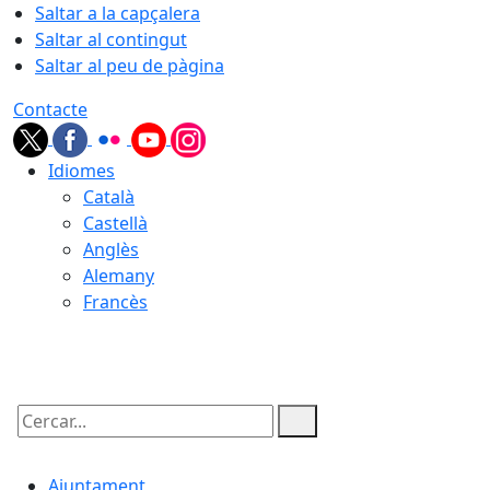
Saltar a la capçalera
Saltar al contingut
Saltar al peu de pàgina
Contacte
Idiomes
Català
Castellà
Anglès
Alemany
Francès
07.08.2026 | 11:44
Cercar:
Ajuntament