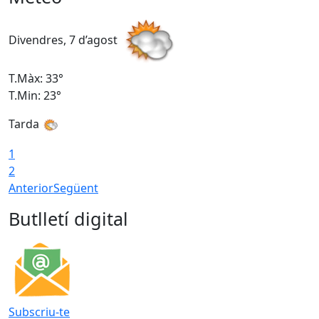
Divendres, 7 d’agost
D
T.Màx: 33°
T
T.Min: 23°
T
Tarda
1
2
Anterior
Següent
Butlletí digital
Subscriu-te