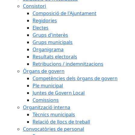
Consistori
Composició de l'Ajuntament
Regidories
Electes
Grups d'interès
Grups municipals
Organigrama
Resultats electorals
Retribucions / indemnitzacions
Òrgans de govern
Competències dels òrgans de govern
Ple municipal
Juntes de Govern Local
Comissions
Organització interna
Tècnics municipals
Relació de llocs de treball
Convocatòries de personal