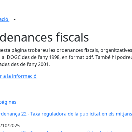
tació
denances fiscals
esta pàgina trobareu les ordenances fiscals, organitzatives 
 al DOGC des de l'any 1998, en format pdf. També hi podreu
ades des de l'any 2001.
r a la informació
pàgines
denança 22 - Taxa reguladora de la publicitat en els mitja
/10/2025