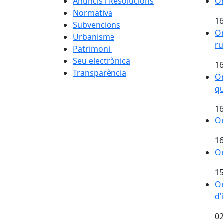
Anuncis i Resolucions
Or
Normativa
16
Subvencions
Or
Urbanisme
ru
Patrimoni
Seu electrònica
16
Transparència
Or
qu
16
Or
16
Or
15
Or
d'
02