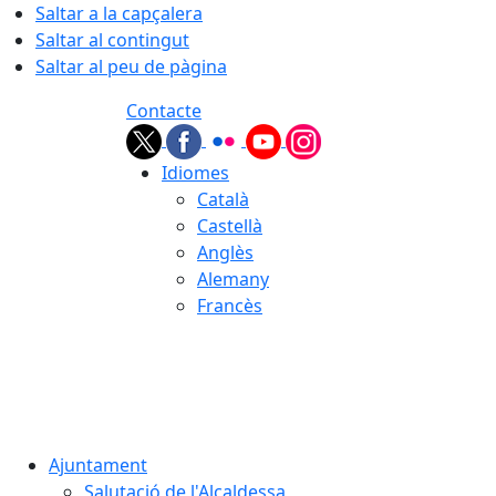
Saltar a la capçalera
Saltar al contingut
Saltar al peu de pàgina
Contacte
Idiomes
Català
Castellà
Anglès
Alemany
Francès
09.08.2026 | 12:26
Ajuntament
Salutació de l'Alcaldessa