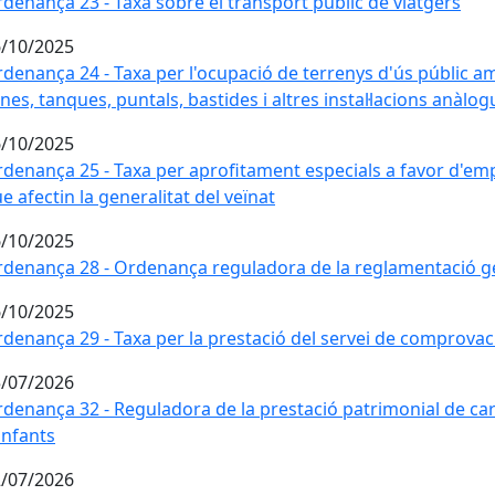
denança 23 - Taxa sobre el transport públic de viatgers
/10/2025
denança 24 - Taxa per l'ocupació de terrenys d'ús públic a
nes, tanques, puntals, bastides i altres instal·lacions anàlo
/10/2025
denança 25 - Taxa per aprofitament especials a favor d'e
e afectin la generalitat del veïnat
/10/2025
denança 28 - Ordenança reguladora de la reglamentació ge
/10/2025
denança 29 - Taxa per la prestació del servei de comprovaci
/07/2026
denança 32 - Reguladora de la prestació patrimonial de caràc
infants
/07/2026