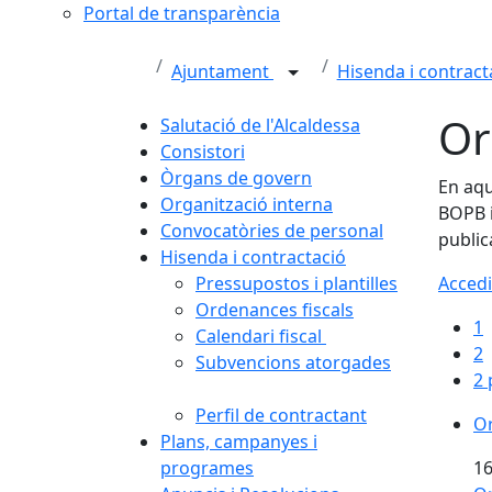
Portal de transparència
Ajuntament
Hisenda i contrac
Or
Salutació de l'Alcaldessa
Consistori
Òrgans de govern
En aqu
Organització interna
BOPB i
Convocatòries de personal
public
Hisenda i contractació
Pressupostos i plantilles
Accedi
Ordenances fiscals
1
Calendari fiscal
2
Subvencions atorgades
2 
Perfil de contractant
Or
Plans, campanyes i
programes
16