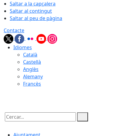
Saltar a la capçalera
Saltar al contingut
Saltar al peu de pàgina
Contacte
Idiomes
Català
Castellà
Anglès
Alemany
Francès
08.08.2026 | 07:38
Cercar:
Ajuntament