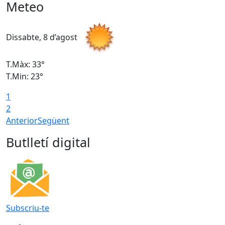
Meteo
Dissabte, 8 d’agost
D
T.Màx: 33°
T
T.Min: 23°
T
1
2
Anterior
Següent
Butlletí digital
Subscriu-te