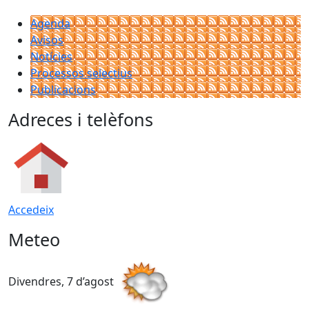
Agenda
Avisos
Notícies
Processos selectius
Publicacions
Adreces i telèfons
Accedeix
Meteo
Divendres, 7 d’agost
D