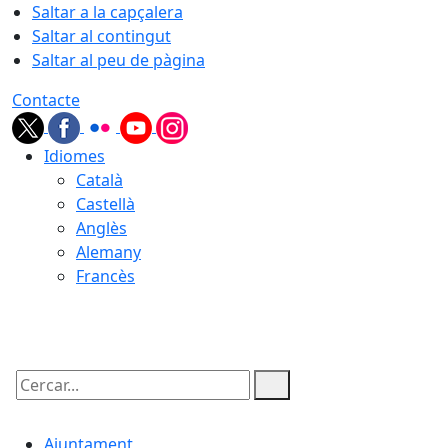
Saltar a la capçalera
Saltar al contingut
Saltar al peu de pàgina
Contacte
Idiomes
Català
Castellà
Anglès
Alemany
Francès
06.08.2026 | 22:01
Cercar:
Ajuntament