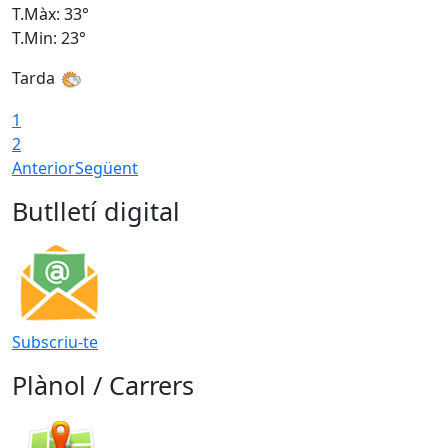
T.Màx: 33°
T
T.Min: 23°
T
Tarda
1
2
Anterior
Següent
Butlletí digital
Subscriu-te
Plànol / Carrers