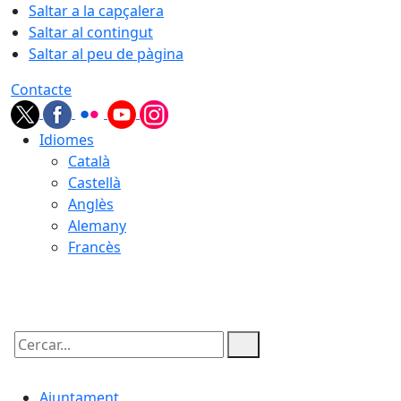
Saltar a la capçalera
Saltar al contingut
Saltar al peu de pàgina
Contacte
Idiomes
Català
Castellà
Anglès
Alemany
Francès
06.08.2026 | 04:21
Cercar:
Ajuntament