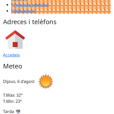
Processos selectius
Publicacions
Adreces i telèfons
Accedeix
Meteo
Dijous, 6 d’agost
D
T.Màx: 32°
T
T.Min: 23°
T
Tarda
T